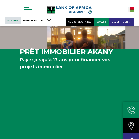
Skip
to
main
JE SUIS :
PARTICULIER
COURS DE CHANGE
BOAweb
DEVENIR CLIENT
content
PRÊT IMMOBILIER AKANY
Payer jusqu'à 17 ans pour financer vos
projets immobilier