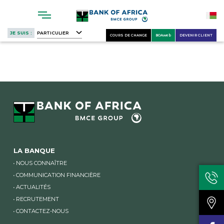
Skip
to
main
JE SUIS :
PARTICULIER
COURS DE CHANGE
BOAweb
DEVENIR CLIENT
content
LA BANQUE
NOUS CONNAÎTRE
COMMUNICATION FINANCIÈRE
ACTUALITÉS
RECRUTEMENT
CONTACTEZ-NOUS