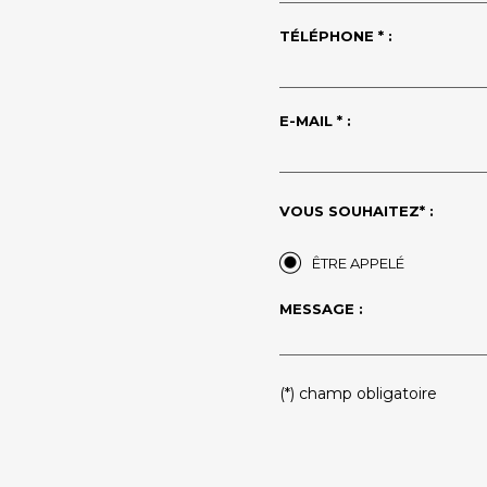
TÉLÉPHONE * :
E-MAIL * :
VOUS SOUHAITEZ* :
ÊTRE APPELÉ
MESSAGE :
PLEASE LEAVE THIS FIELD
(*) champ obligatoire