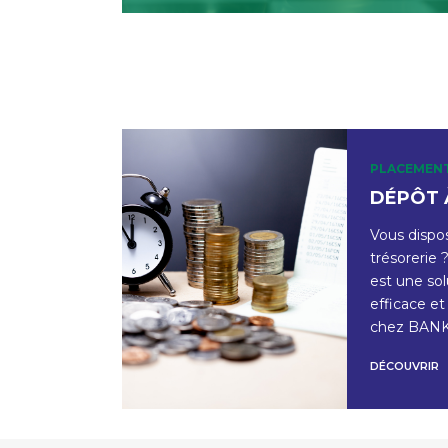
PLACEMEN
DÉPÔT 
Vous dispo
trésorerie
est une so
efficace et
chez BANK
DÉCOUVRIR