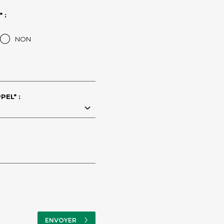
 :
NON
PEL* :